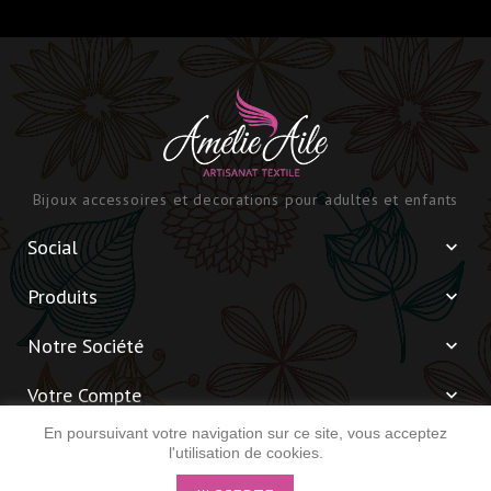
Bijoux accessoires et decorations pour adultes et enfants
Social

Produits

Notre Société

Votre Compte

En poursuivant votre navigation sur ce site, vous acceptez
Informations

l'utilisation de cookies.