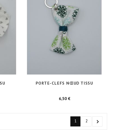
SSU
PORTE-CLEFS NŒUD TISSU
Prix
6,50 €
1
2
