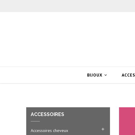
BIJOUX
ACCE

ACCESSOIRES

Accessoires cheveux