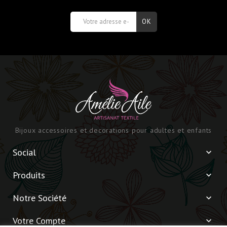
Bijoux accessoires et decorations pour adultes et enfants
Social

Produits

Notre Société

Votre Compte
