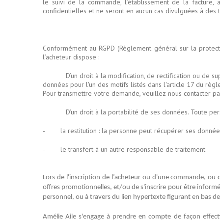
le suivi de la commande, l’établissement de la facture,
confidentielles et ne seront en aucun cas divulguées à des t
Conformément au RGPD (Règlement général sur la protectio
l’acheteur dispose :
D’un droit à la modification, de rectification ou d
données pour l'un des motifs listés dans l'article 17 du rè
Pour transmettre votre demande, veuillez nous contacter par
D’un droit à la portabilité de ses données. Toute p
- la restitution : la personne peut récupérer ses données 
- le transfert à un autre responsable de traitement
Lors de l'inscription de l’acheteur ou d'une commande, ou d
offres promotionnelles, et/ou de s'inscrire pour être infor
personnel, ou à travers du lien hypertexte figurant en bas de
Amélie Aile s'engage à prendre en compte de façon effect