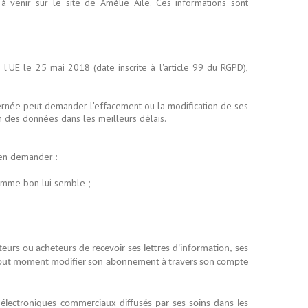
 venir sur le site de Amélie Aile. Ces informations sont
UE le 25 mai 2018 (date inscrite à l'article 99 du RGPD),
ncernée peut demander l'effacement ou la modification de ses
n des données dans les meilleurs délais.
'en demander :
comme bon lui semble ;
eurs ou acheteurs de recevoir ses lettres d'information, ses
t à tout moment modifier son abonnement à travers son compte
électroniques commerciaux diffusés par ses soins dans les