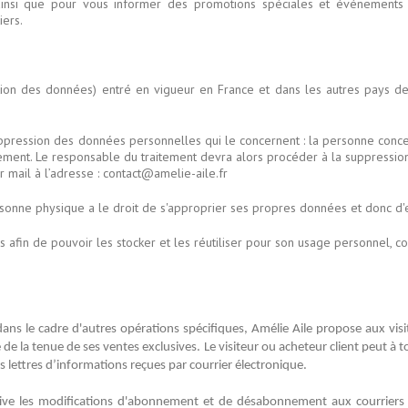
 ainsi que pour vous informer des promotions spéciales et événements à
iers.
n des données) entré en vigueur en France et dans les autres pays de l'
e suppression des données personnelles qui le concernent : la personne co
glement. Le responsable du traitement devra alors procéder à la suppressio
 mail à l’adresse : contact@amelie-aile.fr
ersonne physique a le droit de s'approprier ses propres données et donc d
afin de pouvoir les stocker et les réutiliser pour son usage personnel, 
ans le cadre d'autres opérations spécifiques, Amélie Aile propose aux visit
mé de la tenue de ses ventes exclusives. Le visiteur ou acheteur client peu
s lettres d’informations reçues par courrier électronique.
ive les modifications d'abonnement et de désabonnement aux courriers 