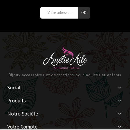
Bijoux accessoires et decorations pour adultes et enfants
Social

Produits

Notre Société

Votre Compte
