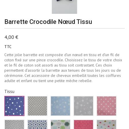
Barrette Crocodile Nœud Tissu
4,00 €
TTC
Cette jolie barrette est composée d’un nœud en tissu et d’un fil de
coton fixé sur une pince crocodile. Choisissez le tissu de votre choix
et le fil de coton soit assorti au tissu soit contrastant. Ces choix
permettent d’assortir la barrette aux tenues de tous les jours ou de
cérémonie. Cet accessoire de cheveux embellit toutes les coiffures
adulte et enfant ou tient une petite mèche rebelle.
Tissu
Bleu
Beige
Bleu
Gris
Rose
marine
à
ciel
pâle
pale
pois
pois
flocons
flocons
étoiles
blancs
blancs
de
neige
blanch
neige
blancs
Blanc
Blanc
Blanc
Rouge
Blanc
blancs
triangles
fleurs
fleur
losanges
nuages