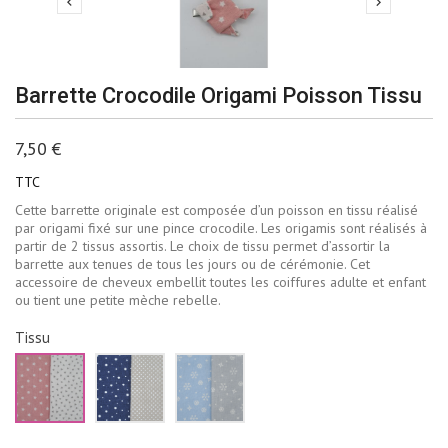


Barrette Crocodile Origami Poisson Tissu
7,50 €
TTC
Cette barrette originale est composée d’un poisson en tissu réalisé
par origami fixé sur une pince crocodile. Les origamis sont réalisés à
partir de 2 tissus assortis. Le choix de tissu permet d’assortir la
barrette aux tenues de tous les jours ou de cérémonie. Cet
accessoire de cheveux embellit toutes les coiffures adulte et enfant
ou tient une petite mèche rebelle.
Tissu
Rose
Bleu
Bleu
et
marine
ciel
blanc
et
et
beige
gris
pâle