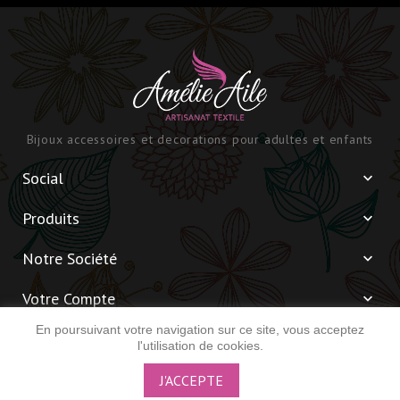
Bijoux accessoires et decorations pour adultes et enfants
Social

Produits

Notre Société

Votre Compte

En poursuivant votre navigation sur ce site, vous acceptez
Informations

l'utilisation de cookies.
J'ACCEPTE
© 2026 - Amélie Aile -
Réalisé par Simon Ducloux