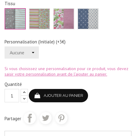
Tissu
Vert
Rose
Rose
Bleu
d'eau
jaune
et
jean
et
et
vert
et
gris
vert
blanc
Personnalisation (Initiale) (+3€)
Si vous choisissez une personnalisation pour ce produit, vous devez
saisir votre personnalisation avant de l'ajouter au panier.
Quantité
AJOUTER AU PANIER
Partager