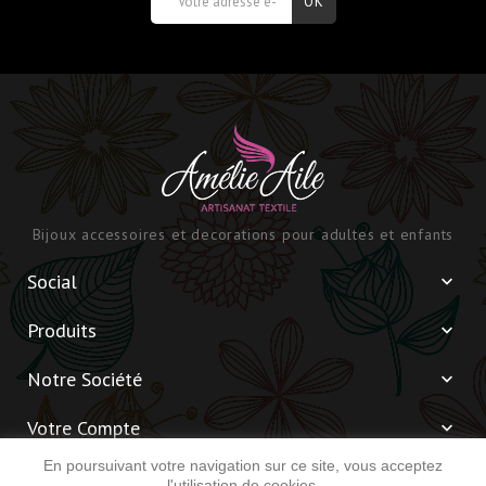
Bijoux accessoires et decorations pour adultes et enfants
Social

Produits

Notre Société

Votre Compte

En poursuivant votre navigation sur ce site, vous acceptez
Informations

l'utilisation de cookies.