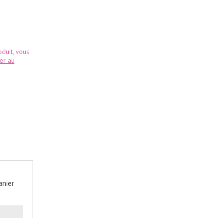
duit, vous
ter au
anier