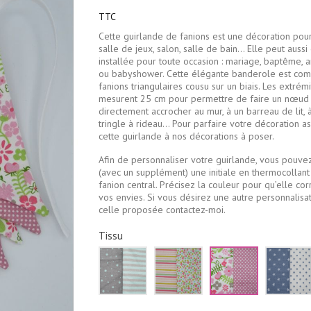
TTC
Cette guirlande de fanions est une décoration pou
salle de jeux, salon, salle de bain… Elle peut aussi
installée pour toute occasion : mariage, baptême, a
ou babyshower. Cette élégante banderole est co
fanions triangulaires cousu sur un biais. Les extrémi
mesurent 25 cm pour permettre de faire un nœud 
directement accrocher au mur, à un barreau de lit, 
tringle à rideau… Pour parfaire votre décoration as
cette guirlande à nos décorations à poser.
Afin de personnaliser votre guirlande, vous pouvez
(avec un supplément) une initiale en thermocollant 
fanion central. Précisez la couleur pour qu’elle co
vos envies. Si vous désirez une autre personnalisa
celle proposée contactez-moi.
Tissu
Vert
Rose
Rose
d'eau
jaune
et
et
et
vert
gris
vert