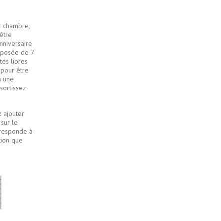
r chambre,
 être
nniversaire
mposée de 7
tés libres
pour être
à une
sortissez
 ajouter
sur le
rresponde à
tion que
Bleu
jean
et
blanc