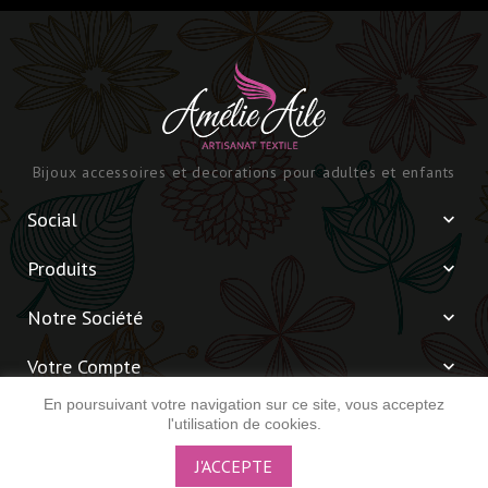
Bijoux accessoires et decorations pour adultes et enfants
Social

Produits

Notre Société

Votre Compte

En poursuivant votre navigation sur ce site, vous acceptez
Informations

l'utilisation de cookies.
J'ACCEPTE
© 2026 - Amélie Aile -
Réalisé par Simon Ducloux