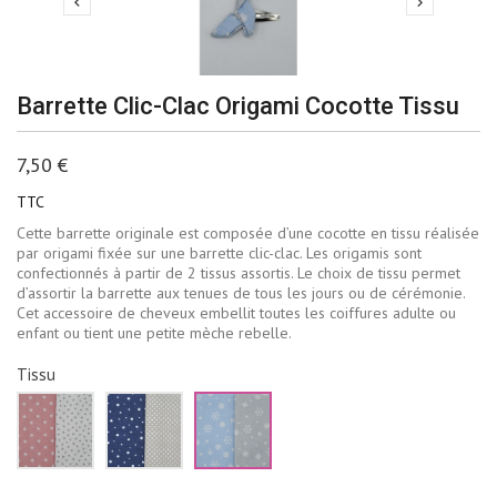


Barrette Clic-Clac Origami Cocotte Tissu
7,50 €
TTC
Cette barrette originale est composée d’une cocotte en tissu réalisée
par origami fixée sur une barrette clic-clac. Les origamis sont
confectionnés à partir de 2 tissus assortis. Le choix de tissu permet
d’assortir la barrette aux tenues de tous les jours ou de cérémonie.
Cet accessoire de cheveux embellit toutes les coiffures adulte ou
enfant ou tient une petite mèche rebelle.
Tissu
Rose
Bleu
Bleu
et
marine
ciel
blanc
et
et
beige
gris
pâle