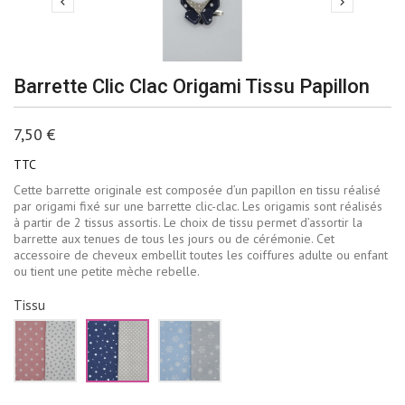


Barrette Clic Clac Origami Tissu Papillon
7,50 €
TTC
Cette barrette originale est composée d’un papillon en tissu réalisé
par origami fixé sur une barrette clic-clac. Les origamis sont réalisés
à partir de 2 tissus assortis. Le choix de tissu permet d’assortir la
barrette aux tenues de tous les jours ou de cérémonie. Cet
accessoire de cheveux embellit toutes les coiffures adulte ou enfant
ou tient une petite mèche rebelle.
Tissu
Rose
Bleu
Bleu
et
marine
ciel
blanc
et
et
beige
gris
pâle