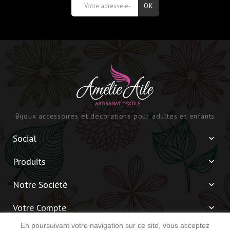
Bijoux accessoires et decorations pour adultes et enfants
Social

Produits

Notre Société

Votre Compte

En poursuivant votre navigation sur ce site, vous acceptez