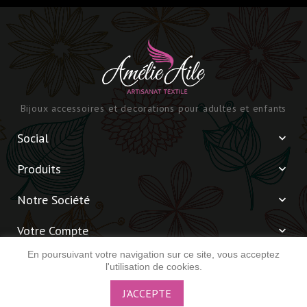
Bijoux accessoires et decorations pour adultes et enfants
Social

Produits

Notre Société

Votre Compte

En poursuivant votre navigation sur ce site, vous acceptez
Informations

l'utilisation de cookies.
J'ACCEPTE
© 2026 - Amélie Aile -
Réalisé par Simon Ducloux