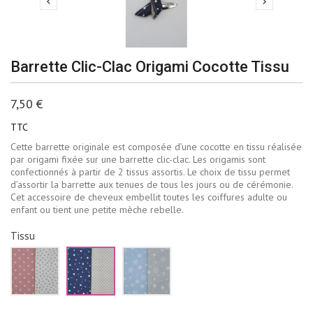


Barrette Clic-Clac Origami Cocotte Tissu
7,50 €
TTC
Cette barrette originale est composée d’une cocotte en tissu réalisée
par origami fixée sur une barrette clic-clac. Les origamis sont
confectionnés à partir de 2 tissus assortis. Le choix de tissu permet
d’assortir la barrette aux tenues de tous les jours ou de cérémonie.
Cet accessoire de cheveux embellit toutes les coiffures adulte ou
enfant ou tient une petite mèche rebelle.
Tissu
Rose
Bleu
Bleu
et
marine
ciel
blanc
et
et
beige
gris
pâle