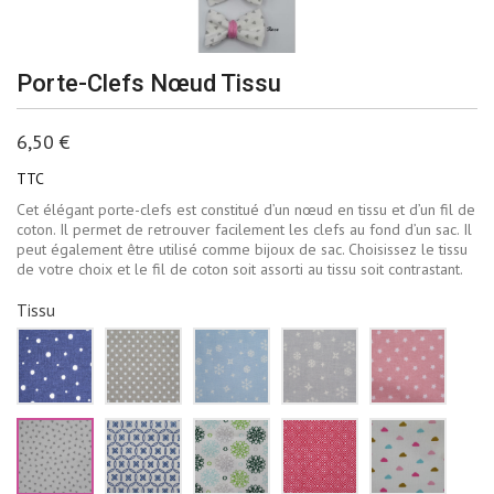
Porte-Clefs Nœud Tissu
6,50 €
TTC
Cet élégant porte-clefs est constitué d’un nœud en tissu et d’un fil de
coton. Il permet de retrouver facilement les clefs au fond d’un sac. Il
peut également être utilisé comme bijoux de sac. Choisissez le tissu
de votre choix et le fil de coton soit assorti au tissu soit contrastant.
Tissu
Bleu
Beige
Bleu
Gris
Rose
marine
à
ciel
pâle
pale
pois
pois
flocons
flocons
étoiles
blancs
blancs
de
neige
blanch
neige
blancs
Blanc
Blanc
Blanc
Rouge
Blanc
blancs
triangles
fleurs
fleur
losanges
nuages
gris
bleu
vertes
blancs
roses
marine
et
bleus