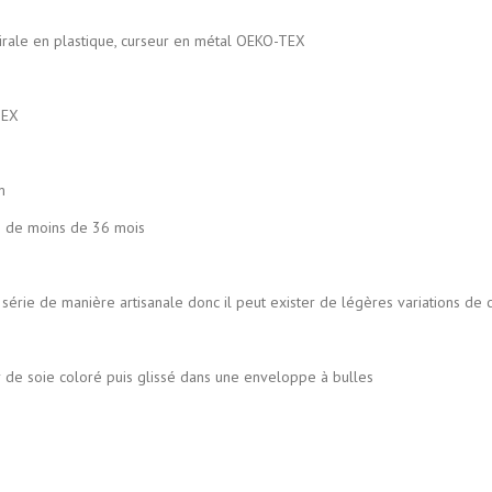
irale en plastique, curseur en métal OEKO-TEX
TEX
m
s de moins de 36 mois
tisanale donc il peut exister de légères variations de couleu
uis glissé dans une enveloppe à bulles