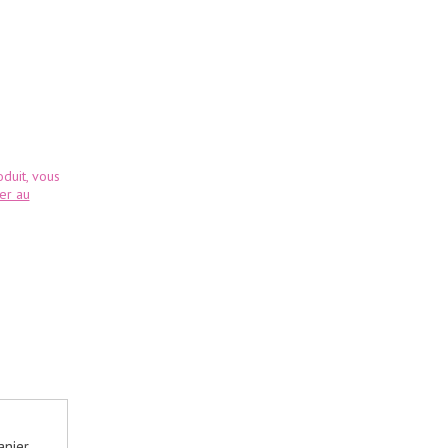
duit, vous
ter au
anier