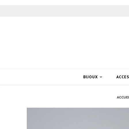
BIJOUX
ACCE

ACCUEI