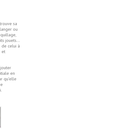
 trouve sa
 langer ou
quillage,
its jouets…
 de celui à
 et
jouter
tiale en
r qu’elle
re
.
Blanc
nuages
roses
bleus
dorés