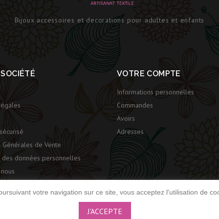
Bijoux accessoires et decorations pour adultes et enfants
 SOCIÉTÉ
VOTRE COMPTE
Informations personnelles
légales
Commandes
Avoirs
sécurisé
Adresses
s Générales de Vente
n des données personnelles
-nous
te
ursuivant votre navigation sur ce site, vous acceptez l'utilisation de co
J'ACCEPTE
© 2026 - Amélie Aile -
Réalisé par Simon Ducloux