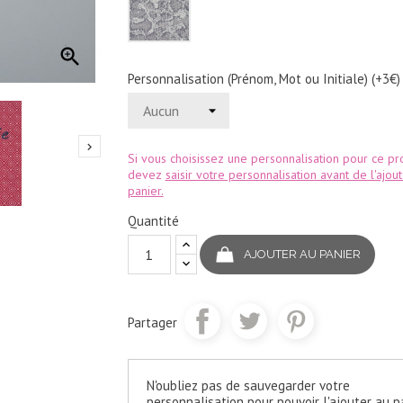
gris

Personnalisation (Prénom, Mot ou Initiale) (+3€)

Si vous choisissez une personnalisation pour ce pro
devez
saisir votre personnalisation avant de l'ajou
panier.
Quantité
AJOUTER AU PANIER
Partager
N'oubliez pas de sauvegarder votre
personnalisation pour pouvoir l'ajouter au p