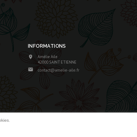
INFORMATIONS
Amélie Aile

42000 SAINT ETIENNE

contact@amelie-aile.fr
okies.