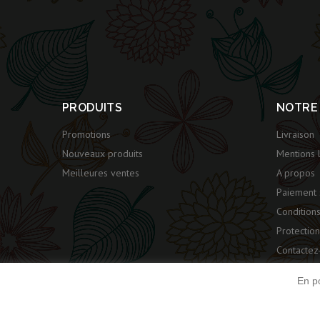
PRODUITS
NOTRE
Promotions
Livraison
Nouveaux produits
Mentions 
Meilleures ventes
A propos
Paiement 
Condition
Protectio
Contactez
Plan du si
En po