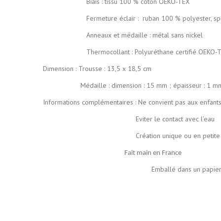
Biais : tissu 100 % coton OEKO-TEX
Fermeture éclair :
ruban 100 % polyester, sp
Anneaux et médaille : métal sans nickel
Thermocollant : Polyuréthane certifié OEKO-
Dimension : Trousse : 13,5 x 18,5 cm
Médaille : dimension : 15 mm ; épaisseur : 1 m
Informations complémentaires : Ne convient pas aux enfant
Eviter le contact avec l’eau
Création unique ou en petite série de manière ar
Fait main en France
Emballé dans un papier de soie coloré p