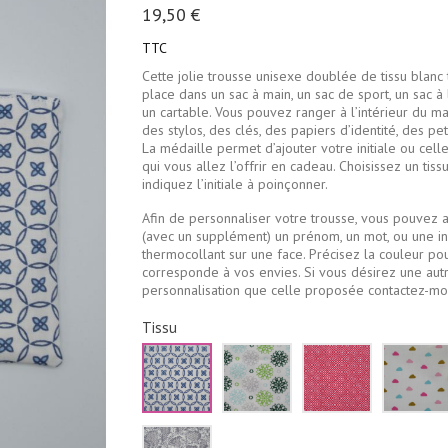
19,50 €
TTC
Cette jolie trousse unisexe doublée de tissu blanc
place dans un sac à main, un sac de sport, un sac à
un cartable. Vous pouvez ranger à l’intérieur du ma
des stylos, des clés, des papiers d’identité, des pet
La médaille permet d’ajouter votre initiale ou celle
qui vous allez l’offrir en cadeau. Choisissez un tissu
indiquez l’initiale à poinçonner.
Afin de personnaliser votre trousse, vous pouvez a
(avec un supplément) un prénom, un mot, ou une ini
thermocollant sur une face. Précisez la couleur pou
corresponde à vos envies. Si vous désirez une aut
personnalisation que celle proposée contactez-moi
Tissu
Blanc
Blanc
Rouge
fleurs
fleur
losanges
bleu
vertes
blancs
marine
et
grises
Serpent