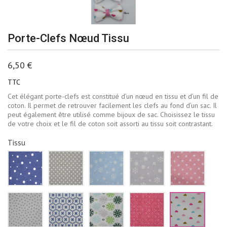
Porte-Clefs Nœud Tissu
6,50 €
TTC
Cet élégant porte-clefs est constitué d’un nœud en tissu et d’un fil de
coton. Il permet de retrouver facilement les clefs au fond d’un sac. Il
peut également être utilisé comme bijoux de sac. Choisissez le tissu
de votre choix et le fil de coton soit assorti au tissu soit contrastant.
Tissu
Bleu
Beige
Bleu
Gris
Rose
marine
à
ciel
pâle
pale
pois
pois
flocons
flocons
étoiles
blancs
blancs
de
neige
blanch
neige
blancs
Blanc
Blanc
Blanc
Rouge
Blanc
blancs
triangles
fleurs
fleur
losanges
nuages
gris
bleu
vertes
blancs
roses
marine
et
bleus