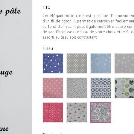
TTC
Cet élégant porte-clefs est constitué d’un nœud en 
d’un fil de coton. Il permet de retrouver facilement
au fond d’un sac. Il peut également être utilisé c
de sac. Choisissez le tissu de votre choix et le fil d
assorti au tissu soit contrastant.
Tissu
Bleu
Beige
Bleu
marine
à
ciel
pois
pois
flocons
blancs
blancs
de
neige
Rose
Blanc
Blanc
blancs
pale
triangles
fleurs
étoiles
gris
bleu
blanches
marine
Rouge
Blanc
Serpent
losanges
nuages
gris
blancs
roses
bleus
dorés