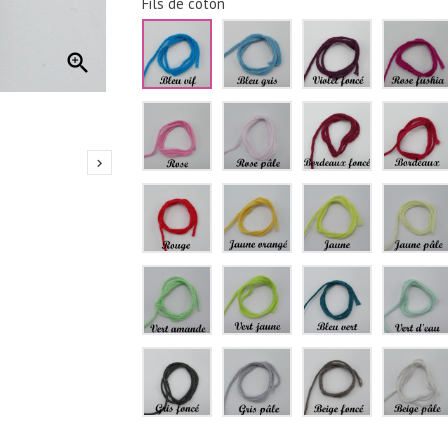
Fils de coton
Bleu
Bleu
Violet
vif
gris
foncé

Rose
Rose
Bordeaux
pâle
foncé

Rouge
Jaune
Jaune
orangé
Vert
Vert
Bleu
amande
jaune
vert
Gris
Gris
Beige
foncé
pâle
foncé