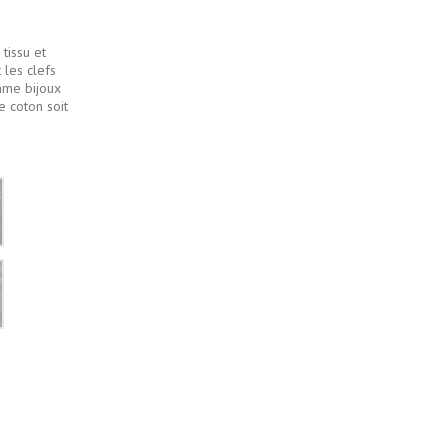
tissu et
 les clefs
omme bijoux
e coton soit
Gris
pâle
flocons
neige
blancs
Blanc
fleur
vertes
et
grises