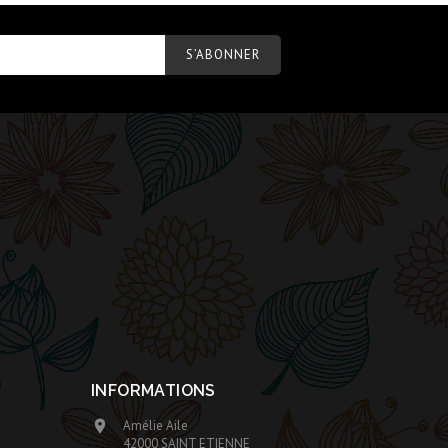
INFORMATIONS
Amélie Aile

42000 SAINT ETIENNE