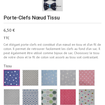
Porte-Clefs Nœud Tissu
6,50 €
TTC
Cet élégant porte-clefs est constitué d’un nœud en tissu et d’un fil de
coton. Il permet de retrouver facilement les clefs au fond d’un sac. Il
peut également être utilisé comme bijoux de sac. Choisissez le tissu
de votre choix et le fil de coton soit assorti au tissu soit contrastant.
Tissu
Bleu
Beige
Bleu
Gris
Rose
marine
à
ciel
pâle
pale
pois
pois
flocons
flocons
étoiles
blancs
blancs
de
neige
blanch
neige
blancs
Blanc
Blanc
Blanc
Rouge
Blanc
blancs
triangles
fleurs
fleur
losanges
nuages
gris
bleu
vertes
blancs
roses
marine
et
bleus