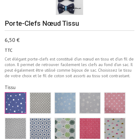
Porte-Clefs Nœud Tissu
6,50 €
TTC
Cet élégant porte-clefs est constitué d’un nœud en tissu et d’un fil de
coton. Il permet de retrouver facilement les clefs au fond d’un sac. Il
peut également être utilisé comme bijoux de sac. Choisissez le tissu
de votre choix et le fil de coton soit assorti au tissu soit contrastant.
Tissu
Bleu
Beige
Bleu
Gris
Rose
marine
à
ciel
pâle
pale
pois
pois
flocons
flocons
étoiles
blancs
blancs
de
neige
blanch
neige
blancs
Blanc
Blanc
Blanc
Rouge
Blanc
blancs
triangles
fleurs
fleur
losanges
nuages
gris
bleu
vertes
blancs
roses
marine
et
bleus