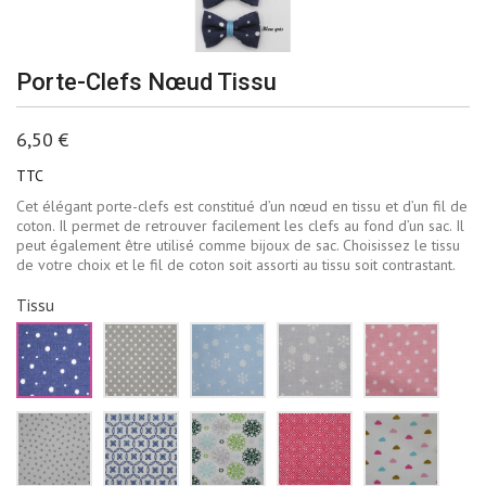
Porte-Clefs Nœud Tissu
6,50 €
TTC
Cet élégant porte-clefs est constitué d’un nœud en tissu et d’un fil de
coton. Il permet de retrouver facilement les clefs au fond d’un sac. Il
peut également être utilisé comme bijoux de sac. Choisissez le tissu
de votre choix et le fil de coton soit assorti au tissu soit contrastant.
Tissu
Bleu
Beige
Bleu
Gris
Rose
marine
à
ciel
pâle
pale
pois
pois
flocons
flocons
étoiles
blancs
blancs
de
neige
blanch
neige
blancs
Blanc
Blanc
Blanc
Rouge
Blanc
blancs
triangles
fleurs
fleur
losanges
nuages
gris
bleu
vertes
blancs
roses
marine
et
bleus