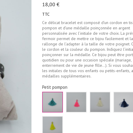
18,00 €
TTC
Ce délicat bracelet est composé d’un cordon en tiss
pompon et d’une médaille poinçonnée en argent
personnalisée avec l’initiale de votre choix. La pr
fermoir permet de mettre ce bijou facilement et l
rallonge de l’adapter à la taille de votre poignet. 
le cordon et la couleur du pompon. Indiquez l’initia
poinçonner sur la médaille. Ce bijou peut être por
quotidien ou pour une occasion spéciale (mariage,
enterrement de vie de jeune fille…). Si vous souha
les initiales de tous vos enfants ou petits-enfants, 
médailles supplémentaires.
Petit pompon
Vert
Rose
Ecru
d'eau
fluo
Jaune