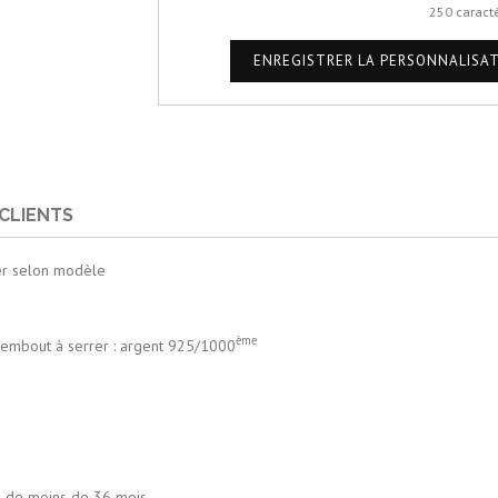
250 caract
ENREGISTRER LA PERSONNALISA
 CLIENTS
er selon modèle
ème
out à serrer : argent 925/1000
s de moins de 36 mois