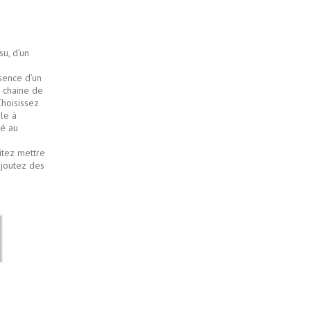
u, d’un
ésence d’un
a chaine de
Choisissez
le à
té au
itez mettre
ajoutez des
Bleu
marine