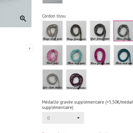
Cordon tissu

Beige
Beige
Gris
clair
foncé
foncé
pois
pois
pois
Rose
Bleu
Rose

pois
vert
fushia
pois
uni
Gris
Violet
clair
foncé
étoiles
étoile
Médaille gravée supplémentaire (+5,50€/médai
supplémentaire)