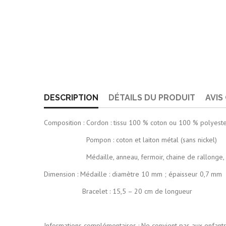
DESCRIPTION
DÉTAILS DU PRODUIT
AVIS
Composition : Cordon : tissu 100 % coton ou 100 % polyest
Pompon : coton et laiton métal (sans nickel)
Médaille, anneau, fermoir, chaine de rallonge, emb
Dimension : Médaille : diamètre 10 mm ; épaisseur 0,7 mm
Bracelet : 15,5 – 20 cm de longueur
Informations complémentaires : Ne convient pas aux enfant