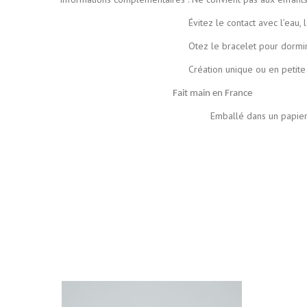
Évitez le contact avec l’eau, le parfum
Otez le bracelet pour dormir et lors d
Création unique ou en petite série de manière ar
Fait main en France
Emballé dans un papier de soie coloré p