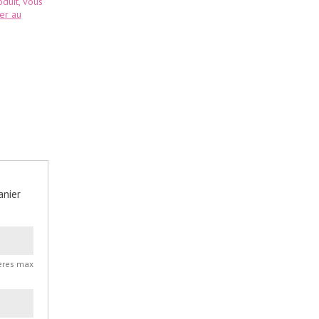
duit, vous
ter au
anier
ères max