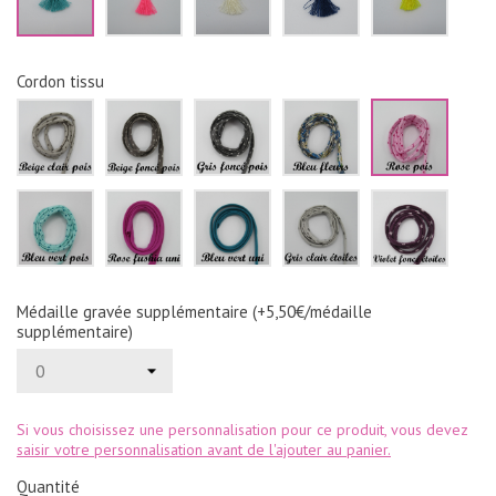
Cordon tissu
Beige
Beige
Gris
Bleu
Rose
clair
foncé
foncé
fleurs
pois
pois
pois
pois
Bleu
Rose
Bleu
Gris
Violet
vert
fushia
vert
clair
foncé
pois
uni
uni
étoiles
étoile
Médaille gravée supplémentaire (+5,50€/médaille
supplémentaire)
Si vous choisissez une personnalisation pour ce produit, vous devez
saisir votre personnalisation avant de l'ajouter au panier.
Quantité