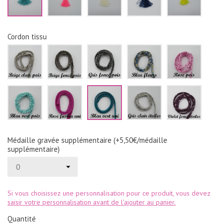
Cordon tissu
Beige
Beige
Gris
Bleu
Rose
clair
foncé
foncé
fleurs
pois
pois
pois
pois
Bleu
Rose
Bleu
Gris
Violet
vert
fushia
vert
clair
foncé
pois
uni
uni
étoiles
étoile
Médaille gravée supplémentaire (+5,50€/médaille
supplémentaire)
Si vous choisissez une personnalisation pour ce produit, vous devez
saisir votre personnalisation avant de l'ajouter au panier.
Quantité