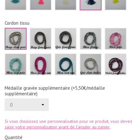
Cordon tissu
Beige
Beige
Gris
Bleu
Rose
clair
foncé
foncé
fleurs
pois
pois
pois
pois
Bleu
Rose
Bleu
Gris
Violet
vert
fushia
vert
clair
foncé
pois
uni
uni
étoiles
étoile
Médaille gravée supplémentaire (+5,50€/médaille
supplémentaire)
Si vous choisissez une personnalisation pour ce produit, vous devez
saisir votre personnalisation avant de l'ajouter au panier.
Quantité