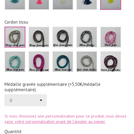
Cordon tissu
Beige
Beige
Gris
Bleu
Rose
clair
foncé
foncé
fleurs
pois
pois
pois
pois
Bleu
Rose
Bleu
Gris
Violet
vert
fushia
vert
clair
foncé
pois
uni
uni
étoiles
étoile
Médaille gravée supplémentaire (+5,50€/médaille
supplémentaire)
Si vous choisissez une personnalisation pour ce produit, vous devez
saisir votre personnalisation avant de l'ajouter au panier.
Quantité