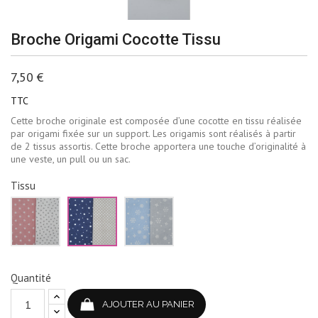
Broche Origami Cocotte Tissu
7,50 €
TTC
Cette broche originale est composée d’une cocotte en tissu réalisée
par origami fixée sur un support. Les origamis sont réalisés à partir
de 2 tissus assortis. Cette broche apportera une touche d’originalité à
une veste, un pull ou un sac.
Tissu
Rose
Bleu
Bleu
et
marine
ciel
blanc
et
et
beige
gris
pâle
Quantité
AJOUTER AU PANIER