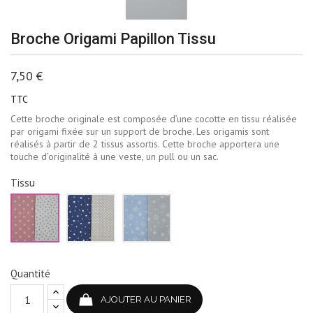
Broche Origami Papillon Tissu
7,50 €
TTC
Cette broche originale est composée d’une cocotte en tissu réalisée
par origami fixée sur un support de broche. Les origamis sont
réalisés à partir de 2 tissus assortis. Cette broche apportera une
touche d’originalité à une veste, un pull ou un sac.
Tissu
Rose
Bleu
Bleu
et
marine
ciel
blanc
et
et
beige
gris
pâle
Quantité
AJOUTER AU PANIER