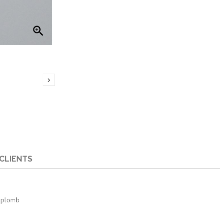


 CLIENTS
s plomb