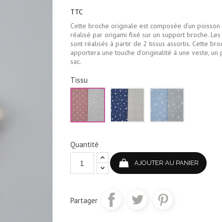
TTC
Cette broche originale est composée d’un poisson 
réalisé par origami fixé sur un support broche. Les
sont réalisés à partir de 2 tissus assortis. Cette br
apportera une touche d’originalité à une veste, un 
sac.
Tissu
Rose
Bleu
Bleu
et
marine
ciel
blanc
et
et
beige
gris
pâle
Quantité
AJOUTER AU PANIER
Partager