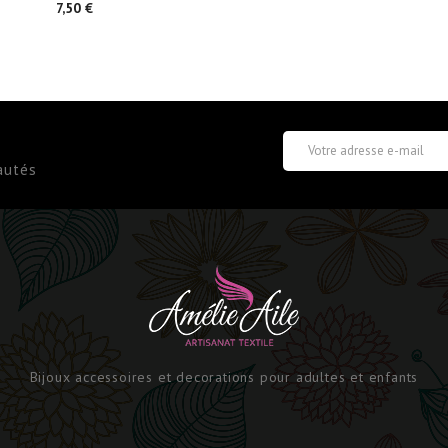
Prix
7,50 €
autés
Bijoux accessoires et decorations pour adultes et enfants