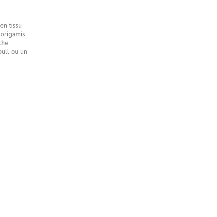
en tissu
 origamis
oche
pull ou un