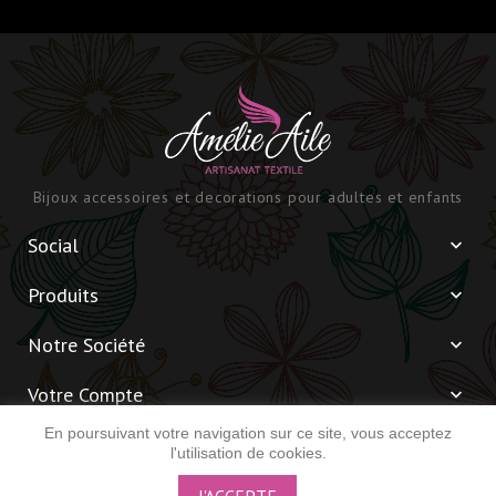
Bijoux accessoires et decorations pour adultes et enfants
Social

Produits

Notre Société

Votre Compte

En poursuivant votre navigation sur ce site, vous acceptez
Informations

l'utilisation de cookies.