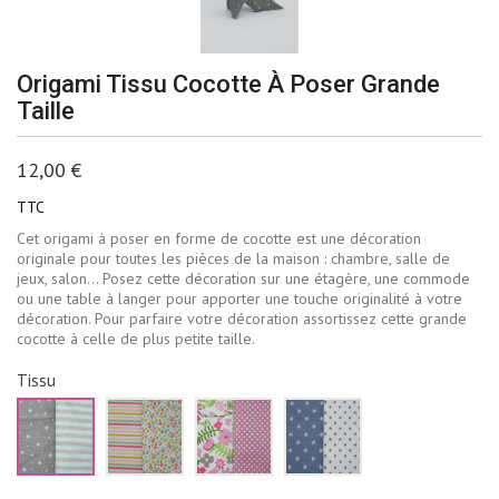
Origami Tissu Cocotte À Poser Grande
Taille
12,00 €
TTC
Cet origami à poser en forme de cocotte est une décoration
originale pour toutes les pièces de la maison : chambre, salle de
jeux, salon… Posez cette décoration sur une étagère, une commode
ou une table à langer pour apporter une touche originalité à votre
décoration. Pour parfaire votre décoration assortissez cette grande
cocotte à celle de plus petite taille.
Tissu
Vert
Rose
Rose
Bleu
d'eau
jaune
et
jean
et
et
vert
et
gris
vert
blanc