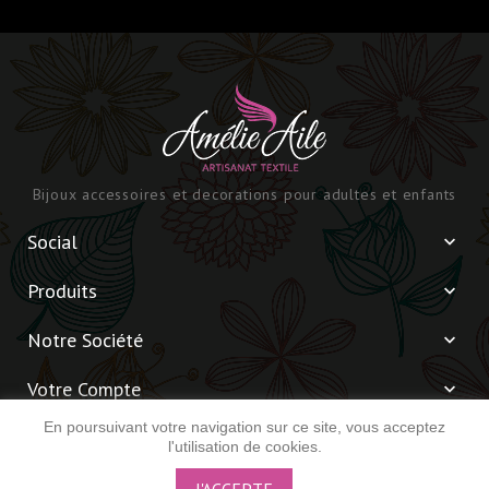
Bijoux accessoires et decorations pour adultes et enfants
Social

Produits

Notre Société

Votre Compte

En poursuivant votre navigation sur ce site, vous acceptez
Informations

l'utilisation de cookies.