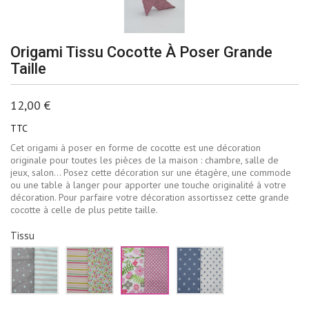
Origami Tissu Cocotte À Poser Grande
Taille
12,00 €
TTC
Cet origami à poser en forme de cocotte est une décoration
originale pour toutes les pièces de la maison : chambre, salle de
jeux, salon… Posez cette décoration sur une étagère, une commode
ou une table à langer pour apporter une touche originalité à votre
décoration. Pour parfaire votre décoration assortissez cette grande
cocotte à celle de plus petite taille.
Tissu
Vert
Rose
Rose
Bleu
d'eau
jaune
et
jean
et
et
vert
et
gris
vert
blanc