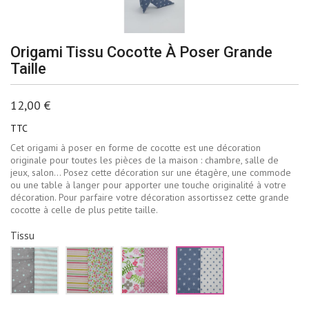
Origami Tissu Cocotte À Poser Grande
Taille
12,00 €
TTC
Cet origami à poser en forme de cocotte est une décoration
originale pour toutes les pièces de la maison : chambre, salle de
jeux, salon… Posez cette décoration sur une étagère, une commode
ou une table à langer pour apporter une touche originalité à votre
décoration. Pour parfaire votre décoration assortissez cette grande
cocotte à celle de plus petite taille.
Tissu
Vert
Rose
Rose
Bleu
d'eau
jaune
et
jean
et
et
vert
et
gris
vert
blanc