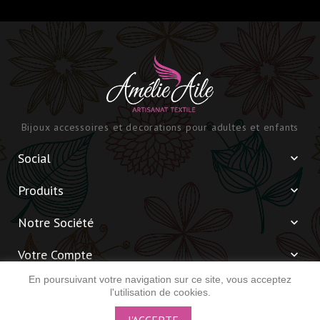
Bijoux accessoires et decorations pour adultes et enfants
Social

Produits

Notre Société

Votre Compte

En poursuivant votre navigation sur ce site, vous acceptez
Informations

l'utilisation de cookies.