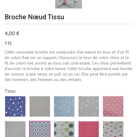
Broche Nœud Tissu
4,00 €
TTC
Cette ravissante broche est composée d’un nœud en tissu et d’un fil
de coton fixé sur un support. Choisissez le tissu de votre choix et le
fil de coton soit assorti au tissu soit contrastant. Ces choix permettent
d’assortir la broche à votre tenue. Cette broche apportera une touche
de couleur à une veste, un pull ou un sac. Elle peut être portée par
des hommes, des femmes ou des enfants.
Tissu
Bleu
Beige
Bleu
Gris
Rose
marine
à
ciel
pâle
pale
pois
pois
flocons
flocons
étoiles
blancs
blancs
de
neige
blanch
neige
blancs
Blanc
Blanc
Blanc
Rouge
Blanc
blancs
triangles
fleurs
fleur
losanges
nuages
gris
bleu
vertes
blancs
roses