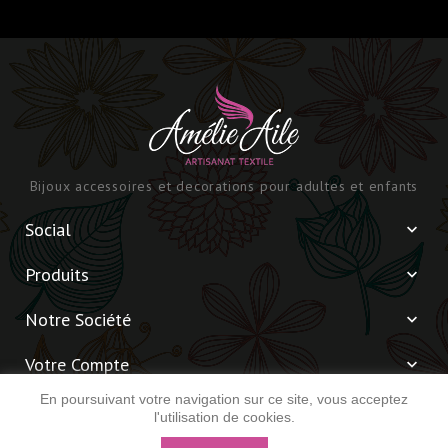
Bijoux accessoires et decorations pour adultes et enfants
Social

Produits

Notre Société

Votre Compte

En poursuivant votre navigation sur ce site, vous acceptez
Informations

l'utilisation de cookies.