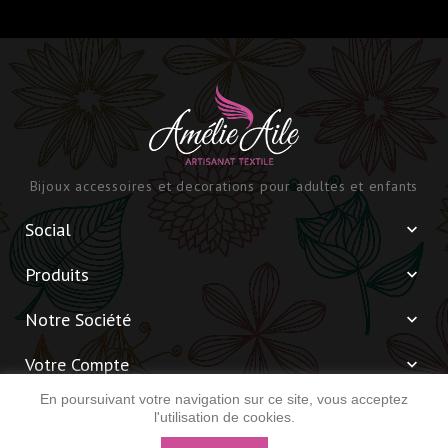
Bijoux accessoires et decorations pour adultes et enfants
Social

Produits

Notre Société

Votre Compte

En poursuivant votre navigation sur ce site, vous acceptez
Informations

l'utilisation de cookies.