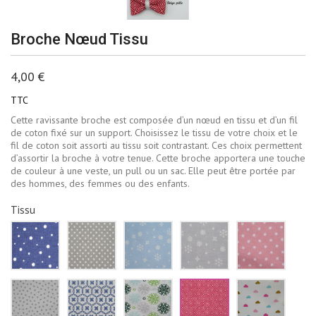
Broche Nœud Tissu
4,00 €
TTC
Cette ravissante broche est composée d’un nœud en tissu et d’un fil
de coton fixé sur un support. Choisissez le tissu de votre choix et le
fil de coton soit assorti au tissu soit contrastant. Ces choix permettent
d’assortir la broche à votre tenue. Cette broche apportera une touche
de couleur à une veste, un pull ou un sac. Elle peut être portée par
des hommes, des femmes ou des enfants.
Tissu
Bleu
Beige
Bleu
Gris
Rose
marine
à
ciel
pâle
pale
pois
pois
flocons
flocons
étoiles
blancs
blancs
de
neige
blanch
neige
blancs
Blanc
Blanc
Blanc
Rouge
Blanc
blancs
triangles
fleurs
fleur
losanges
nuages
gris
bleu
vertes
blancs
roses