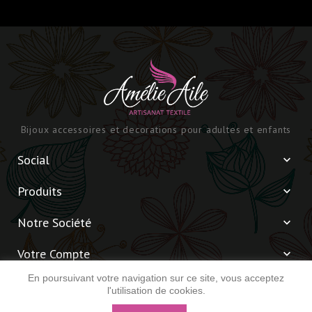
Bijoux accessoires et decorations pour adultes et enfants
Social

Produits

Notre Société

Votre Compte

En poursuivant votre navigation sur ce site, vous acceptez
Informations

l'utilisation de cookies.