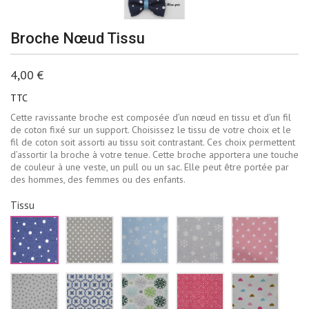
Broche Nœud Tissu
4,00 €
TTC
Cette ravissante broche est composée d’un nœud en tissu et d’un fil
de coton fixé sur un support. Choisissez le tissu de votre choix et le
fil de coton soit assorti au tissu soit contrastant. Ces choix permettent
d’assortir la broche à votre tenue. Cette broche apportera une touche
de couleur à une veste, un pull ou un sac. Elle peut être portée par
des hommes, des femmes ou des enfants.
Tissu
Bleu
Beige
Bleu
Gris
Rose
marine
à
ciel
pâle
pale
pois
pois
flocons
flocons
étoiles
blancs
blancs
de
neige
blanch
neige
blancs
Blanc
Blanc
Blanc
Rouge
Blanc
blancs
triangles
fleurs
fleur
losanges
nuages
gris
bleu
vertes
blancs
roses