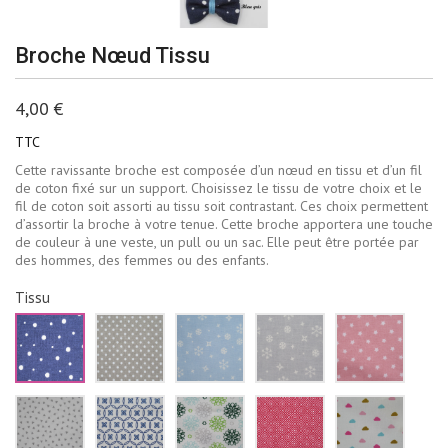
Broche Nœud Tissu
4,00 €
TTC
Cette ravissante broche est composée d’un nœud en tissu et d’un fil
de coton fixé sur un support. Choisissez le tissu de votre choix et le
fil de coton soit assorti au tissu soit contrastant. Ces choix permettent
d’assortir la broche à votre tenue. Cette broche apportera une touche
de couleur à une veste, un pull ou un sac. Elle peut être portée par
des hommes, des femmes ou des enfants.
Tissu
Bleu
Beige
Bleu
Gris
Rose
marine
à
ciel
pâle
pale
pois
pois
flocons
flocons
étoiles
blancs
blancs
de
neige
blanch
neige
blancs
Blanc
Blanc
Blanc
Rouge
Blanc
blancs
triangles
fleurs
fleur
losanges
nuages
gris
bleu
vertes
blancs
roses