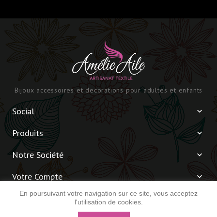
Bijoux accessoires et decorations pour adultes et enfants
Social

Produits

Notre Société

Votre Compte

En poursuivant votre navigation sur ce site, vous acceptez
Informations

l'utilisation de cookies.