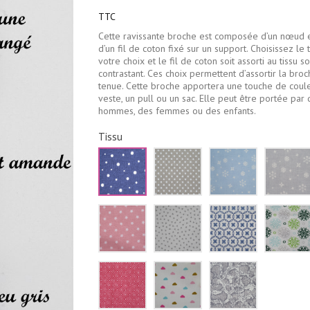
TTC
Cette ravissante broche est composée d’un nœud e
d’un fil de coton fixé sur un support. Choisissez le 
votre choix et le fil de coton soit assorti au tissu so
contrastant. Ces choix permettent d’assortir la broc
tenue. Cette broche apportera une touche de coul
veste, un pull ou un sac. Elle peut être portée par 
hommes, des femmes ou des enfants.
Tissu
Bleu
Beige
Bleu
marine
à
ciel
pois
pois
flocons
blancs
blancs
de
neige
Rose
Blanc
Blanc
blancs
pale
triangles
fleurs
étoiles
gris
bleu
blanches
marine
Rouge
Blanc
Serpent
losanges
nuages
gris
blancs
roses
bleus