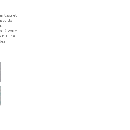
n tissu et
tissu de
it
he à votre
eur à une
des
Gris
pâle
flocons
neige
blancs
Blanc
fleur
vertes
et
grises