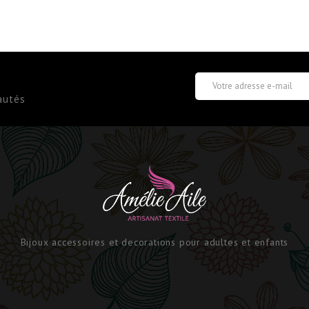
autés
Bijoux accessoires et decorations pour adultes et enfants