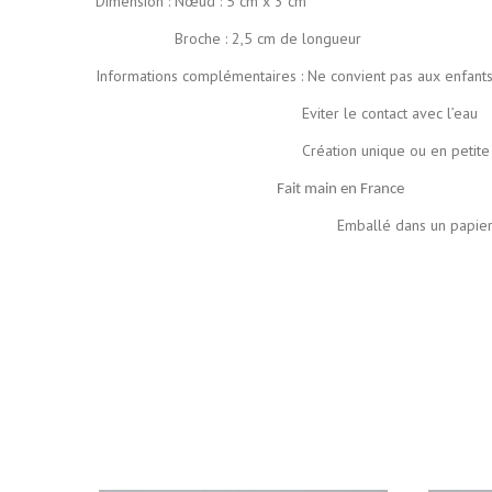
Dimension : Nœud : 5 cm x 3 cm
Broche : 2,5 cm de longueur
Informations complémentaires : Ne convient pas aux enfant
Eviter le contact avec l’eau
Création unique ou en petite série de manière ar
Fait main en France
Emballé dans un papier de soie coloré p