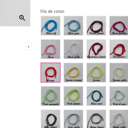
dorés
Fils de coton

Bleu
Bleu
Violet
vif
gris
foncé
Rose
Rose
Bordeaux
pâle
foncé

Rouge
Jaune
Jaune
orangé
Vert
Vert
Bleu
amande
jaune
vert
Gris
Gris
Beige
foncé
pâle
foncé