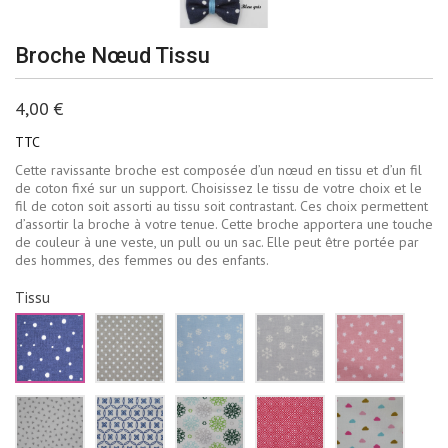
Broche Nœud Tissu
4,00 €
TTC
Cette ravissante broche est composée d’un nœud en tissu et d’un fil
de coton fixé sur un support. Choisissez le tissu de votre choix et le
fil de coton soit assorti au tissu soit contrastant. Ces choix permettent
d’assortir la broche à votre tenue. Cette broche apportera une touche
de couleur à une veste, un pull ou un sac. Elle peut être portée par
des hommes, des femmes ou des enfants.
Tissu
Bleu
Beige
Bleu
Gris
Rose
marine
à
ciel
pâle
pale
pois
pois
flocons
flocons
étoiles
blancs
blancs
de
neige
blanch
neige
blancs
Blanc
Blanc
Blanc
Rouge
Blanc
blancs
triangles
fleurs
fleur
losanges
nuages
gris
bleu
vertes
blancs
roses