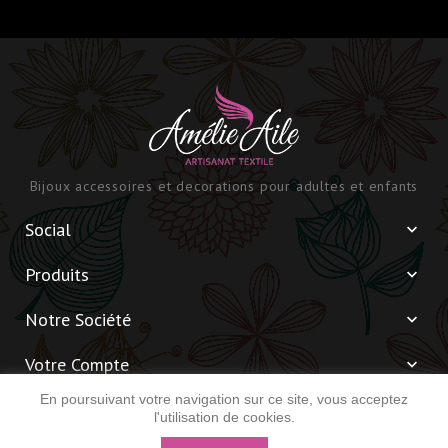
Bijoux accessoires et decorations pour adultes et enfants
Social

Produits

Notre Société

Votre Compte

En poursuivant votre navigation sur ce site, vous acceptez
Informations

l'utilisation de cookies.