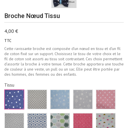
Broche Nœud Tissu
4,00 €
TTC
Cette ravissante broche est composée d’un nœud en tissu et d’un fil
de coton fixé sur un support. Choisissez le tissu de votre choix et le
fil de coton soit assorti au tissu soit contrastant. Ces choix permettent
d’assortir la broche à votre tenue. Cette broche apportera une touche
de couleur à une veste, un pull ou un sac. Elle peut être portée par
des hommes, des femmes ou des enfants.
Tissu
Bleu
Beige
Bleu
Gris
Rose
marine
à
ciel
pâle
pale
pois
pois
flocons
flocons
étoiles
blancs
blancs
de
neige
blanch
neige
blancs
Blanc
Blanc
Blanc
Rouge
Blanc
blancs
triangles
fleurs
fleur
losanges
nuages
gris
bleu
vertes
blancs
roses