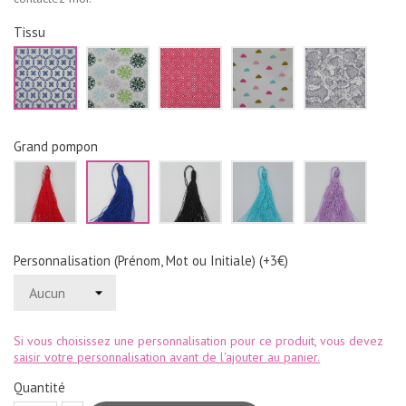
Tissu
Blanc
Blanc
Rouge
Blanc
Serpen
fleurs
fleur
losanges
nuages
gris
bleu
vertes
blancs
roses
marine
et
bleus
grises
dorés
Grand pompon
Rouge
Bleu
Noir
Turquoise
Lilas
marine
Personnalisation (Prénom, Mot ou Initiale) (+3€)
Si vous choisissez une personnalisation pour ce produit, vous devez
saisir votre personnalisation avant de l'ajouter au panier.
Quantité