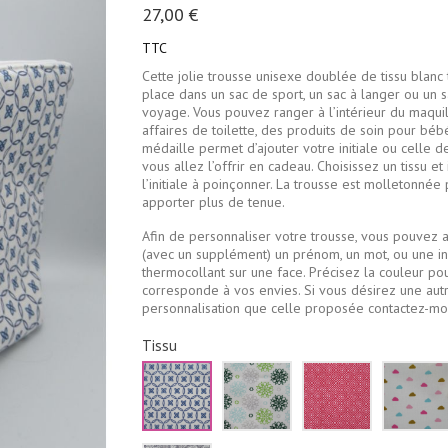
27,00 €
TTC
Cette jolie trousse unisexe doublée de tissu blanc
place dans un sac de sport, un sac à langer ou un 
voyage. Vous pouvez ranger à l’intérieur du maqui
affaires de toilette, des produits de soin pour bé
médaille permet d’ajouter votre initiale ou celle de
vous allez l’offrir en cadeau. Choisissez un tissu et
l’initiale à poinçonner. La trousse est molletonnée 
apporter plus de tenue.
Afin de personnaliser votre trousse, vous pouvez a
(avec un supplément) un prénom, un mot, ou une ini
thermocollant sur une face. Précisez la couleur pou
corresponde à vos envies. Si vous désirez une aut
personnalisation que celle proposée contactez-moi
Tissu
Blanc
Blanc
Rouge
fleurs
fleur
losanges
bleu
vertes
blancs
marine
et
grises