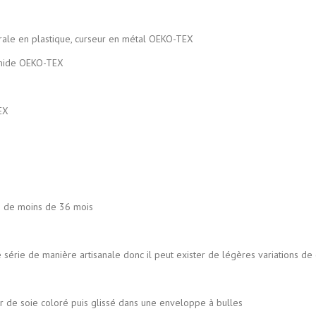
rale en plastique, curseur en métal OEKO-TEX
de OEKO-TEX
EX
s de moins de 36 mois
tisanale donc il peut exister de légères variations de couleu
uis glissé dans une enveloppe à bulles