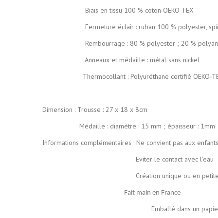
Biais en tissu 100 % coton OEKO-TEX
Fermeture éclair :
ruban 100 % polyester, spi
Rembourrage : 80 % polyester ; 20 % polyami
Anneaux et médaille : métal sans nickel
Thermocollant : Polyuréthane certifié OEKO-T
Dimension : Trousse : 27 x 18 x 8cm
Médaille : diamètre : 15 mm ; épaisseur : 1mm
Informations complémentaires : Ne convient pas aux enfant
Eviter le contact avec l’eau
Création unique ou en petite série de manière ar
Fait main en France
Emballé dans un papier de soie coloré p