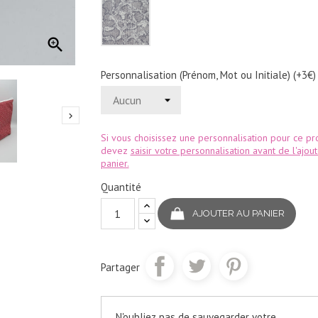
Serpent
gris

Personnalisation (Prénom, Mot ou Initiale) (+3€)

Si vous choisissez une personnalisation pour ce pro
devez
saisir votre personnalisation avant de l'ajou
panier.
Quantité
AJOUTER AU PANIER
Partager
N'oubliez pas de sauvegarder votre