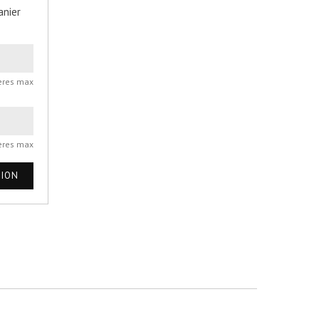
anier
ères max
ères max
TION