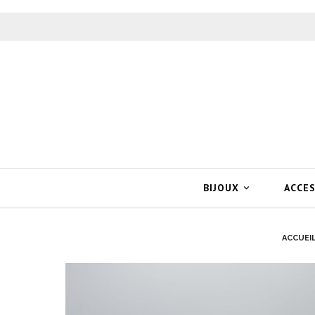
BIJOUX
ACCE

ACCUEI