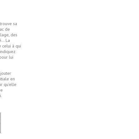
 trouve sa
sac de
llage, des
bé… La
 celui à qui
 indiquez
pour lui
jouter
tiale en
r qu’elle
re
.
Blanc
nuages
roses
bleus
dorés